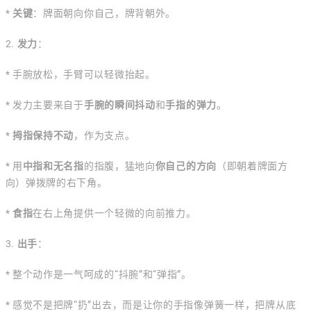
*
关键
：牌面朝向你自己，牌背朝外。
2.
发力
：
* 手腕放松，手臂可以轻微抬起。
* 发力主要来自于
手腕的瞬间抖动
和
手指的弹力
。
*
拇指保持不动
，作为支点。
* 用
中指和无名指
的指腹，猛地向
你自己的方向
（即朝着牌面方
向）弹拨牌的右下角。
*
食指
在右上角提供一个轻微的向前推力。
3.
出手
：
* 整个动作是一气呵成的“抖腕”和“弹指”。
* 感觉不是把牌“扔”出去，而是让你的手指像弹簧一样，把牌从底