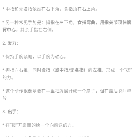
* 中指和无名指依然在右下角，食指顶在右上角。
* 另一种常见手势是：拇指在左下角，
食指弯曲，用指关节顶住牌
背中心
，其余手指在右侧。
2.
发力
：
* 保持手腕紧绷，以手腕为轴心。
* 拇指向右推，同时
食指（或中指/无名指）向左推
，形成一个“搓”
的力。
* 这个动作很像是要在手里把牌展开成一个扇子，但在最后瞬间释
放。
3.
出手
：
* 在“搓”开扇面的给一个向前送的力。