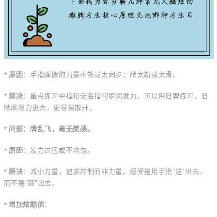
*
原因
：手指弹拨的力量不够或太同步；牌太新或太滑。
*
解决
：重点练习中指和无名指的瞬间发力。可以用旧牌练习，旧
牌摩擦力更大，更容易散开。
*
问题：牌乱飞，毫无美感。
*
原因
：发力过猛或不均匀。
*
解决
：减小力量，追求控制而非力量。感受是用手指“送”出去，
而不是“砸”出去。
*
增加炫酷值
：