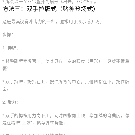
* 牌会以一个非常整齐的扇形飞出去，非常华丽。
方法三：双手拉牌式（赌神登场式）
这是最具视觉冲击力的一种，通常用于展示或开场。
步骤：
1.
持牌
：
* 将整副牌稍微弯曲，使其具有一定的弧度（弓形）。
这步非常重
要！
* 双手持牌，拇指在上，按住牌背的中心，其他四指在下，托住牌
面。
2.
发力
：
* 双手的拇指用力向下压，同时四指向上顶，增加牌的弯曲度，像
是在给牌“上弦”，储存弹性势能。