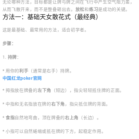
无论哪种方法，目标都是让牌与牌之间在飞行中产生空气阻力差，
从而飞散开来，而不是整叠砸出去。
放松
和
练习
是成功的关键。
方法一：基础天女散花式（最经典）
这是最基础、最常用的方法，适合初学者。
步骤：
1.
持牌
：
* 用你的
利手
（通常是右手）持牌。
中国红龙poker官网
* 拇指放在牌叠的
左下角
（短边），指尖轻轻抵住牌的正面。
* 中指和无名指放在牌的
右下角
，指尖抵住牌的背面。
*
食指
自然地弯曲，顶在牌叠的
右上角
（长边）。
* 小指可以自然蜷缩或抵在牌的下方，起稳定作用。