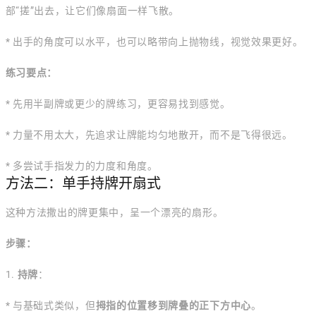
部“搓”出去，让它们像扇面一样飞散。
* 出手的角度可以水平，也可以略带向上抛物线，视觉效果更好。
练习要点：
* 先用半副牌或更少的牌练习，更容易找到感觉。
* 力量不用太大，先追求让牌能均匀地散开，而不是飞得很远。
* 多尝试手指发力的力度和角度。
方法二：单手持牌开扇式
这种方法撒出的牌更集中，呈一个漂亮的扇形。
步骤：
1.
持牌
：
* 与基础式类似，但
拇指的位置移到牌叠的正下方中心
。