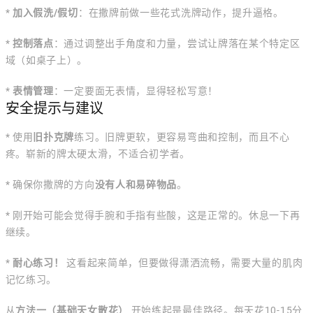
*
加入假洗/假切
：在撒牌前做一些花式洗牌动作，提升逼格。
*
控制落点
：通过调整出手角度和力量，尝试让牌落在某个特定区
域（如桌子上）。
*
表情管理
：一定要面无表情，显得轻松写意！
安全提示与建议
* 使用
旧扑克牌
练习。旧牌更软，更容易弯曲和控制，而且不心
疼。崭新的牌太硬太滑，不适合初学者。
* 确保你撒牌的方向
没有人和易碎物品
。
* 刚开始可能会觉得手腕和手指有些酸，这是正常的。休息一下再
继续。
*
耐心练习！
这看起来简单，但要做得潇洒流畅，需要大量的肌肉
记忆练习。
从
方法一（基础天女散花）
开始练起是最佳路径。每天花10-15分