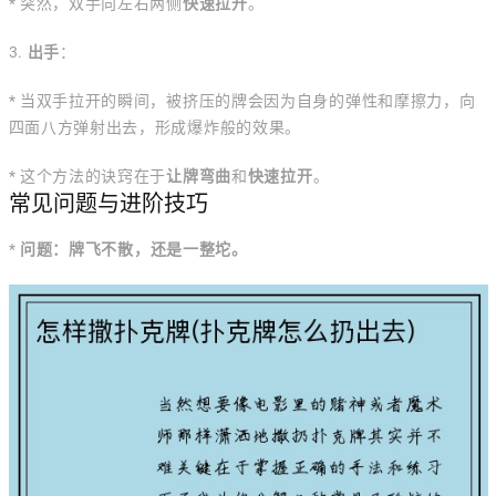
* 突然，双手向左右两侧
快速拉开
。
3.
出手
：
* 当双手拉开的瞬间，被挤压的牌会因为自身的弹性和摩擦力，向
四面八方弹射出去，形成爆炸般的效果。
* 这个方法的诀窍在于
让牌弯曲
和
快速拉开
。
常见问题与进阶技巧
*
问题：牌飞不散，还是一整坨。