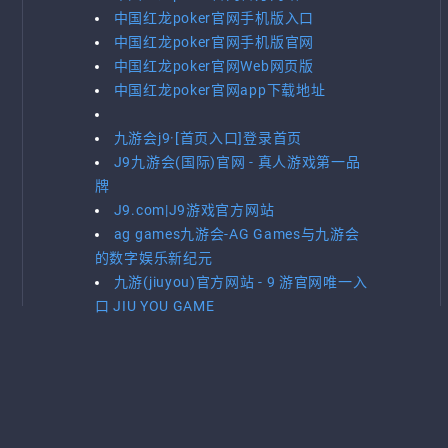
中国红龙poker官网手机版入口
中国红龙poker官网手机版官网
中国红龙poker官网Web网页版
中国红龙poker官网app下载地址
九游会j9·[首页入口]登录首页
J9九游会(国际)官网 - 真人游戏第一品
牌
J9.com|J9游戏官方网站
ag games九游会-AG Games与九游会
的数字娱乐新纪元
九游(jiuyou)官方网站 - 9 游官网唯一入
口 JIU YOU GAME