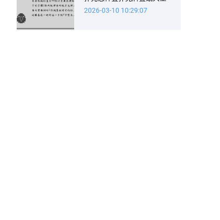
2026-03-10 10:29:07