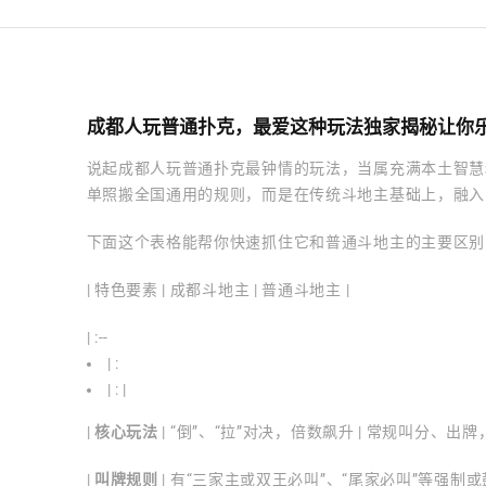
成都人玩普通扑克，最爱这种玩法独家揭秘让你
说起成都人玩普通扑克最钟情的玩法，当属充满本土智慧
单照搬全国通用的规则，而是在传统斗地主基础上，融入了
下面这个表格能帮你快速抓住它和普通斗地主的主要区别
| 特色要素 | 成都斗地主 | 普通斗地主 |
| :--
| :
| : |
|
核心玩法
| “倒”、“拉”对决，倍数飙升 | 常规叫分、出
|
叫牌规则
| 有“三家主或双王必叫”、“尾家必叫”等强制