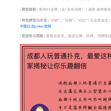
|
牌型限制
| 使用55张牌（含1张听用牌） | 通常 通常使用5
|
特色牌型与术语
| “闷抓”、“闷倒”、“闷拉” | 无此类设定 |
中国红龙poker官网
|
竞技性与策略
| 策略深度高，强调记牌、拆牌、顶牌等技巧