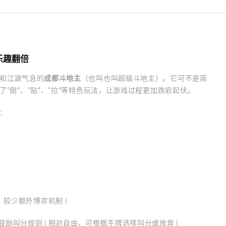
乐趣翻倍
和江湖气息的
成都斗地主
（也叫也叫超级斗地主）。它可不是简
“倒”、“贴”、“拉”等特色玩法，让游戏过程更加跌宕起伏。
：
牌，较少额外博弈机制 |
或鼓励叫分规则 | 相对自由，可根据手牌选择叫分或放弃 |